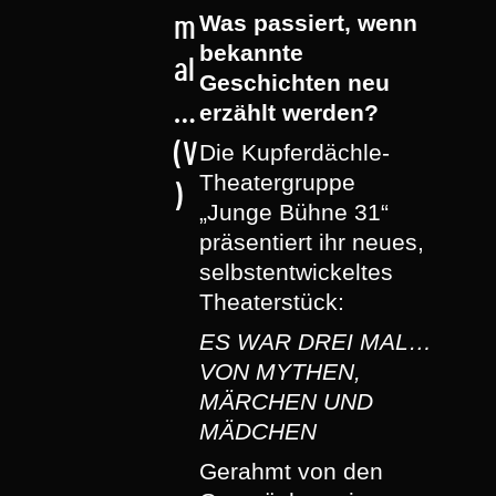
Was passiert, wenn
m
bekannte
al
Geschichten neu
…
erzählt werden?
(V
Die Kupferdächle-
Theatergruppe
)
„Junge Bühne 31“
präsentiert ihr neues,
selbstentwickeltes
Theaterstück:
ES WAR DREI MAL…
VON MYTHEN,
MÄRCHEN UND
MÄDCHEN
Gerahmt von den