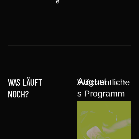
e
August
Wöchentliche
WAS LÄUFT
s Programm
NOCH?
mit
Workshops &
Events