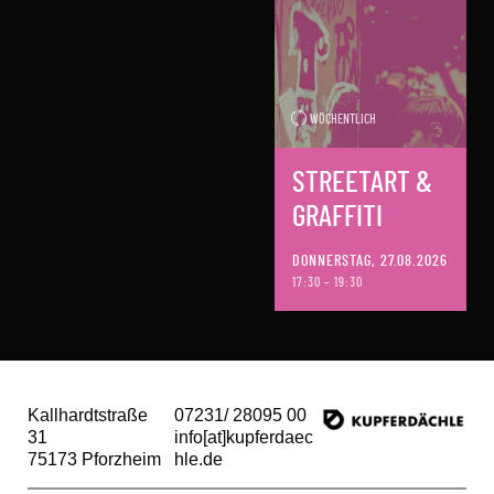
WÖCHENTLICH
STREETART &
GRAFFITI
DONNERSTAG, 27.08.2026
17:30 – 19:30
Kallhardtstraße
07231/ 28095 00
31
info[at]kupferdaec
75173 Pforzheim
hle.de