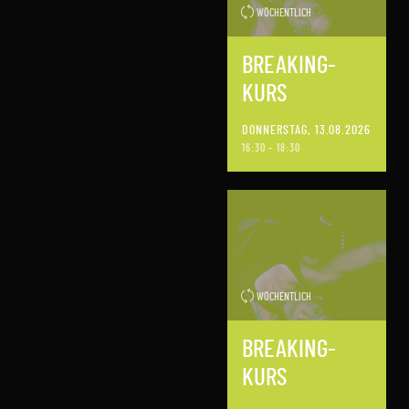
WÖCHENTLICH
BREAKING-
KURS
DONNERSTAG, 13.08.2026
16:30 – 18:30
WÖCHENTLICH
BREAKING-
KURS