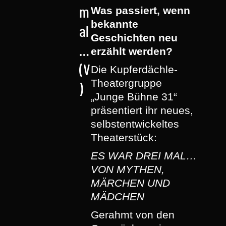
Was passiert, wenn
m
bekannte
al
Geschichten neu
…
erzählt werden?
(V
Die Kupferdächle-
Theatergruppe
)
„Junge Bühne 31“
präsentiert ihr neues,
selbstentwickeltes
Theaterstück:
ES WAR DREI MAL…
VON MYTHEN,
MÄRCHEN UND
MÄDCHEN
Gerahmt von den