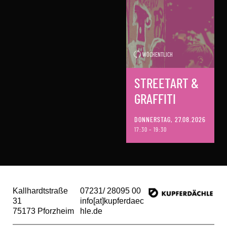
WÖCHENTLICH
STREETART &
GRAFFITI
DONNERSTAG, 27.08.2026
17:30 – 19:30
Kallhardtstraße
07231/ 28095 00
31
info[at]kupferdaec
75173 Pforzheim
hle.de