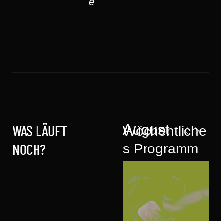
e
August
Wöchentliche
WAS LÄUFT
s Programm
NOCH?
mit
Workshops &
Events