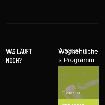
August
Wöchentliche
WAS LÄUFT
s Programm
NOCH?
mit
Workshops &
Events
WÖCHENTLICH