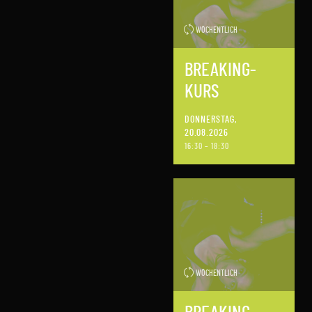
WÖCHENTLICH
BREAKING-
KURS
DONNERSTAG,
20.08.2026
16:30 – 18:30
WÖCHENTLICH