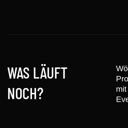
Wö
WAS LÄUFT
Pr
mi
NOCH?
Ev