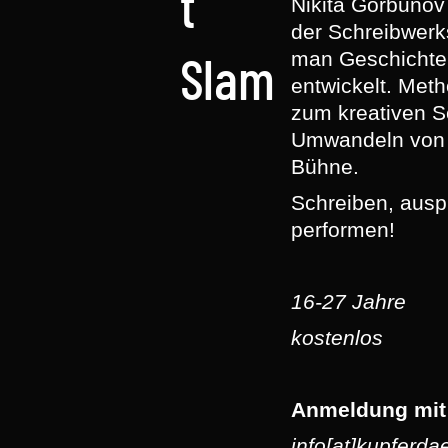
t
Nikita Gorbunov 
der Schreibwerk
man Geschichte
Slam
entwickelt. Met
zum kreativen S
Umwandeln von T
Bühne.
Schreiben, ausp
performen!
16-27 Jahre
kostenlos
Anmeldung mit 
info[at]kupferda