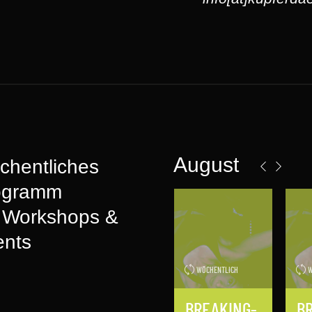
August
chentliches
ogramm
t Workshops &
ents
WÖCHENTLICH
W
BREAKING-
B