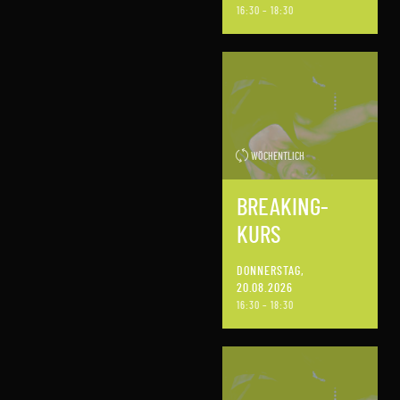
16:30 – 18:30
WÖCHENTLICH
BREAKING-
KURS
DONNERSTAG,
20.08.2026
16:30 – 18:30