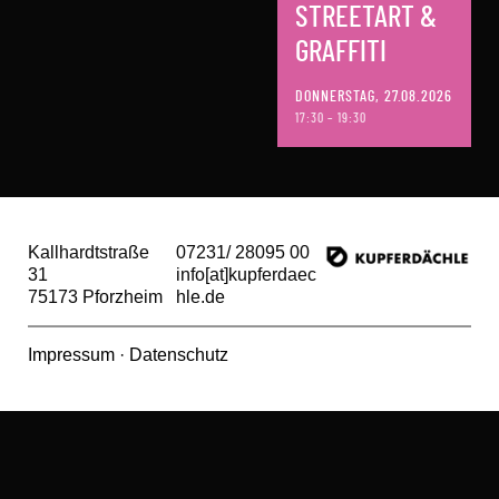
STREETART &
GRAFFITI
DONNERSTAG, 27.08.2026
17:30 – 19:30
Kallhardtstraße
07231/ 28095 00
31
info[at]kupferdaec
75173 Pforzheim
hle.de
Impressum
·
Datenschutz