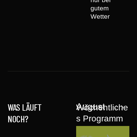
gutem
Wetter
August
Wöchentliche
WAS LÄUFT
s Programm
NOCH?
mit