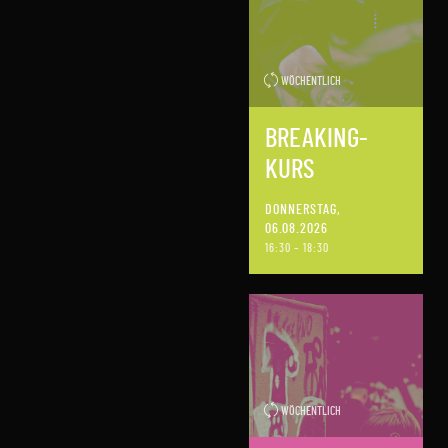
Workshops &
Events
WÖCHENTLICH
BREAKING-
KURS
DONNERSTAG,
06.08.2026
16:30 – 18:30
WÖCHENTLICH