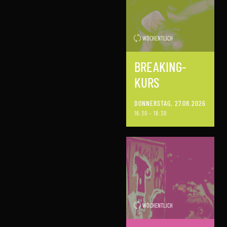
WÖCHENTLICH
BREAKING-
KURS
DONNERSTAG, 27.08.2026
16:30 – 18:30
WÖCHENTLICH