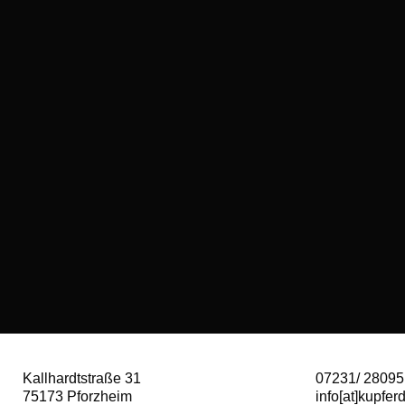
Kallhardtstraße 31
07231/ 28095
75173 Pforzheim
info[at]kupfer