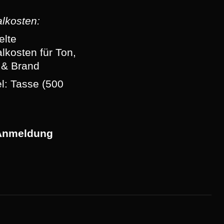
alkosten:
elte
lkosten für Ton,
 & Brand
el: Tasse (500
Anmeldung