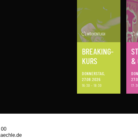
WÖCHENTLICH
W
BREAKING-
S
KURS
& 
DONNERSTAG,
DON
27.08.2026
27.
16:30 – 18:30
17:3
 00
daechle.de