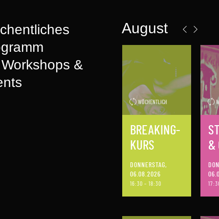
August
chentliches
ogramm
t Workshops &
ents
WÖCHENTLICH
W
BREAKING-
S
KURS
& 
DONNERSTAG,
DON
06.08.2026
06.
16:30 – 18:30
17:3