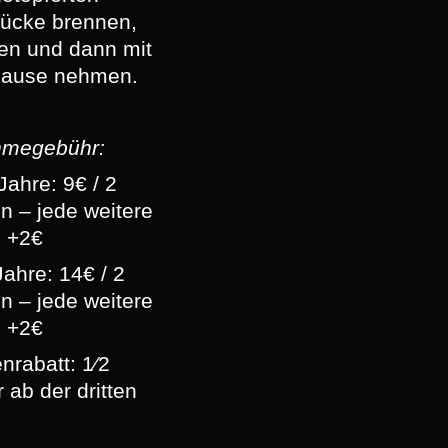
ücke brennen,
ren und dann mit
Hause nehmen.
hmegebühr:
Jahre: 9€ / 2
n – jede weitere
 +2€
Jahre: 14€ / 2
n – jede weitere
 +2€
nrabatt: 1⁄2
 ab der dritten
n