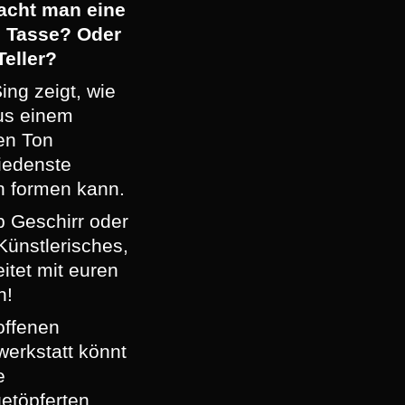
acht man eine
e Tasse? Oder
Teller?
ing zeigt, wie
us einem
en Ton
iedenste
 formen kann.
b Geschirr oder
Künstlerisches,
eitet mit euren
n!
offenen
werkstatt könnt
e
getöpferten