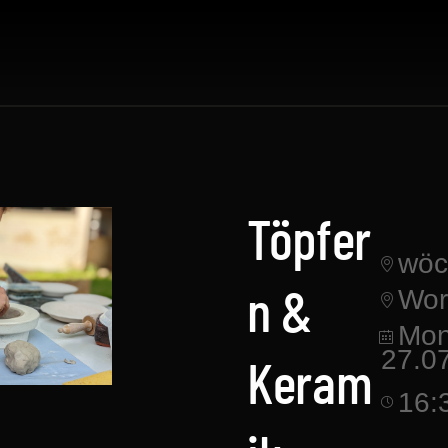
Töpfer
wöc
Wor
n &
Mon
27.0
Keram
16: