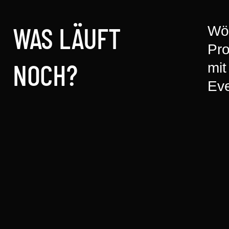
Wö
WAS LÄUFT
Pr
mi
NOCH?
Ev