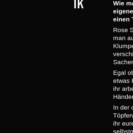
ik
Wie m
eigen
einen 
Rose S
man a
Klump
versch
Sachen
Egal o
etwas 
ihr arb
Hände
In der 
Töpfer
ihr eur
selbst