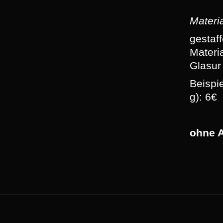
Materi
gestaff
Materia
Glasur
Beispi
g): 6€
ohne 